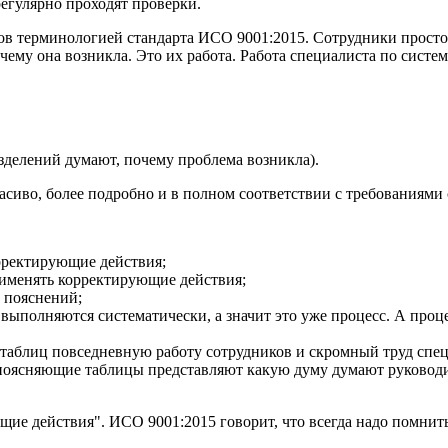
егулярно проходят проверки.
ов терминологией стандарта ИСО 9001:2015. Сотрудники прост
чему она возникла. Это их работа. Работа специалиста по систем
зделений думают, почему проблема возникла).
сиво, более подробно и в полном соответствии с требованиями 
орректирующие действия;
применять корректирующие действия;
 пояснений;
ыполняются систематически, а значит это уже процесс. А проце
и таблиц повседневную работу сотрудников и скромный труд спец
 поясняющие таблицы представляют какую думу думают руководи
ие действия". ИСО 9001:2015 говорит, что всегда надо помнит