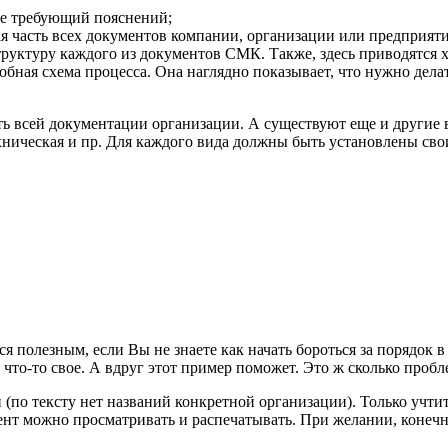
не требующий пояснений;
я часть всех документов компании, организации или предприятия
труктуру каждого из документов СМК. Также, здесь приводятся
бная схема процесса. Она наглядно показывает, что нужно делат
ть всей документации организации. А существуют еще и другие
хническая и пр. Для каждого вида должны быть установлены сво
полезным, если Вы не знаете как начать бороться за порядок в
что-то свое. А вдруг этот пример поможет. Это ж сколько пробл
й (по тексту нет названий конкретной организации). Только учт
т можно просматривать и распечатывать. При желании, конечно